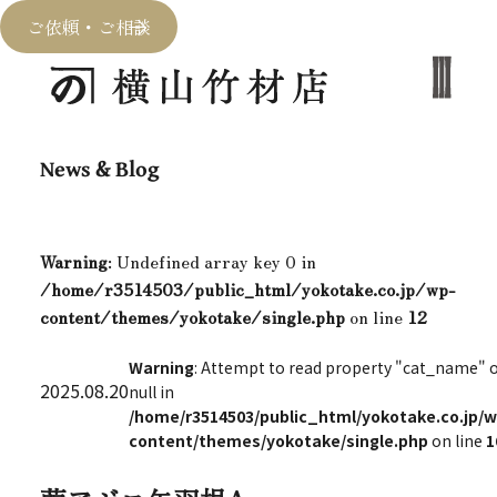
ご依頼・ご相談
News & Blog
Warning
: Undefined array key 0 in
/home/r3514503/public_html/yokotake.co.jp/wp-
content/themes/yokotake/single.php
on line
12
Warning
: Attempt to read property "cat_name" 
2025.08.20
null in
/home/r3514503/public_html/yokotake.co.jp/w
content/themes/yokotake/single.php
on line
1