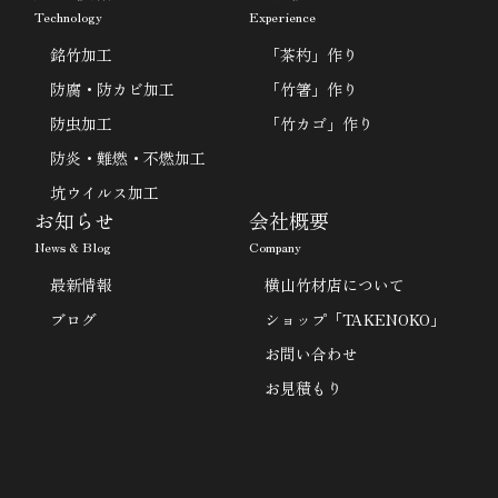
Technology
Experience
銘竹加工
「茶杓」作り
防腐・防カビ加工
「竹箸」作り
防虫加工
「竹カゴ」作り
防炎・難燃・不燃加工
坑ウイルス加工
お知らせ
会社概要
News & Blog
Company
最新情報
横山竹材店について
ブログ
ショップ「TAKENOKO」
お問い合わせ
お見積もり