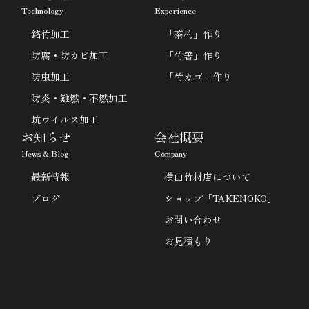
Technology
Experience
銘竹加工
「茶杓」作り
防腐・防カビ加工
「竹箸」作り
防虫加工
「竹カゴ」作り
防炎・難燃・不燃加工
坑ウイルス加工
お知らせ
会社概要
News & Blog
Company
最新情報
横山竹材店について
ブログ
ショップ「TAKENOKO」
お問い合わせ
お見積もり