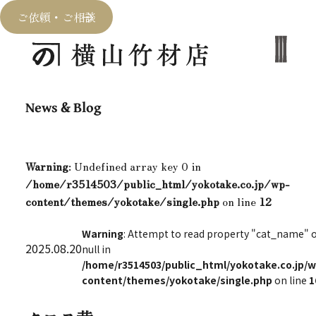
ご依頼・ご相談
News & Blog
Warning
: Undefined array key 0 in
/home/r3514503/public_html/yokotake.co.jp/wp-
content/themes/yokotake/single.php
on line
12
Warning
: Attempt to read property "cat_name" 
2025.08.20
null in
/home/r3514503/public_html/yokotake.co.jp/w
content/themes/yokotake/single.php
on line
1