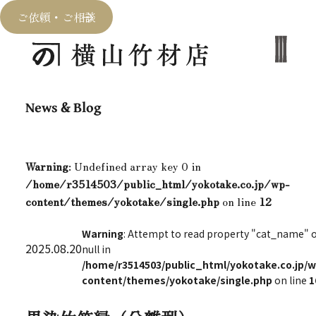
ご依頼・ご相談
News & Blog
Warning
: Undefined array key 0 in
/home/r3514503/public_html/yokotake.co.jp/wp-
content/themes/yokotake/single.php
on line
12
Warning
: Attempt to read property "cat_name" 
2025.08.20
null in
/home/r3514503/public_html/yokotake.co.jp/w
content/themes/yokotake/single.php
on line
1