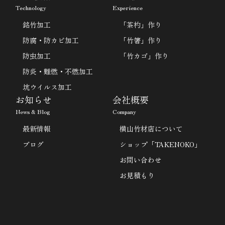
Technology
Experience
銘竹加工
「茶杓」作り
防腐・防カビ加工
「竹箸」作り
防虫加工
「竹カゴ」作り
防炎・難燃・不燃加工
坑ウイルス加工
お知らせ
会社概要
News & Blog
Company
最新情報
横山竹材店について
ブログ
ショップ「TAKENOKO」
お問い合わせ
お見積もり