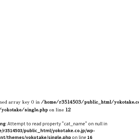
ned array key 0 in
/home/r3514503/public_html/yokotake.c
/yokotake/single.php
on line
12
ing
: Attempt to read property "cat_name" on null in
/r3514503/public_html/yokotake.co.jp/wp-
nt/themes/yokotake/single.php
on line
16