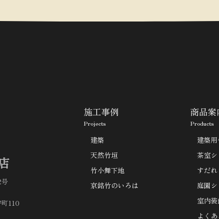
施工事例
商品案
Projects
Products
建築
建築用
天然竹垣
茶室シ
店
竹小舞下地
すだれ
2号
京銘竹のいろは
庭園シ
室内装
町110
よくあ