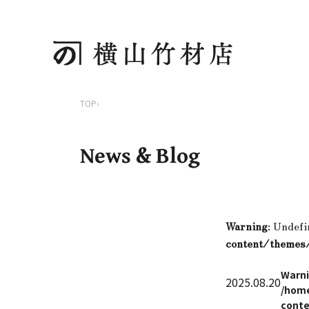
TOP
›
News & Blog
Warning
: Undefi
content/themes
Warn
2025.08.20
/home
conte