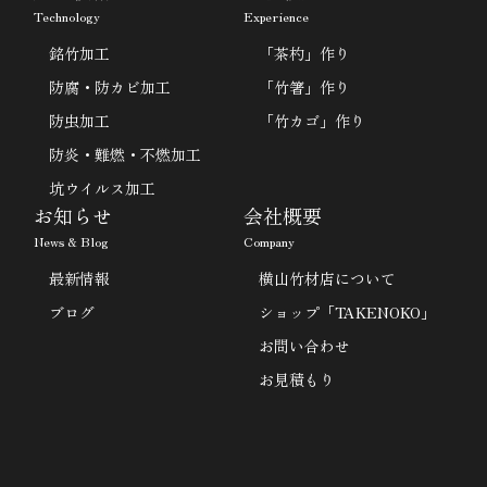
Technology
Experience
銘竹加工
「茶杓」作り
防腐・防カビ加工
「竹箸」作り
防虫加工
「竹カゴ」作り
防炎・難燃・不燃加工
坑ウイルス加工
お知らせ
会社概要
News & Blog
Company
最新情報
横山竹材店について
ブログ
ショップ「TAKENOKO」
お問い合わせ
お見積もり