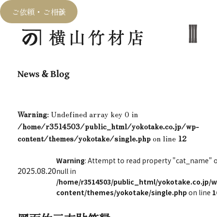
ご依頼・ご相談
News & Blog
Warning
: Undefined array key 0 in
/home/r3514503/public_html/yokotake.co.jp/wp-
content/themes/yokotake/single.php
on line
12
Warning
: Attempt to read property "cat_name" 
2025.08.20
null in
/home/r3514503/public_html/yokotake.co.jp/w
content/themes/yokotake/single.php
on line
1