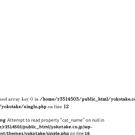
ned array key 0 in
/home/r3514503/public_html/yokotake.c
/yokotake/single.php
on line
12
ing
: Attempt to read property "cat_name" on null in
/r3514503/public_html/yokotake.co.jp/wp-
nt/themes/yokotake/single.php
on line
16