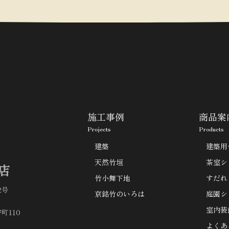
施工事例
商品案
Projects
Products
建築
建築用
天然竹垣
茶室シ
店
竹小舞下地
すだれ
2号
京銘竹のいろは
庭園シ
室内装
町110
よくあ