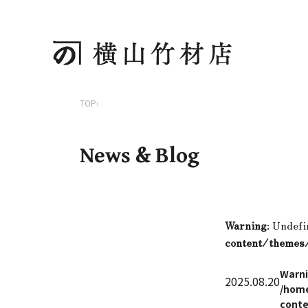
TOP
›
News & Blog
Warning
: Undefi
content/themes
Warn
2025.08.20
/home
conte