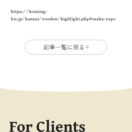
https://housing-
biz.jp/kansai/wooden/highlight.php#osaka-expo
記事一覧に戻る
For Clients