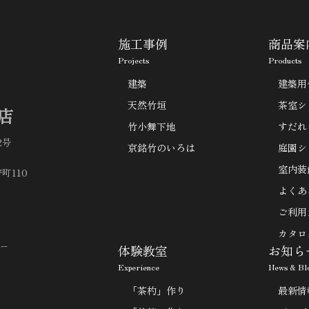
施工事例
商品案
Projects
Products
建築
建築用
天然竹垣
茶室シ
店
竹小舞下地
すだれ
2号
京銘竹のいろは
庭園シ
室内装
町110
よくあ
ご利用
カタロ
ー
体験教室
お知ら
Experience
News & Bl
「茶杓」作り
最新情