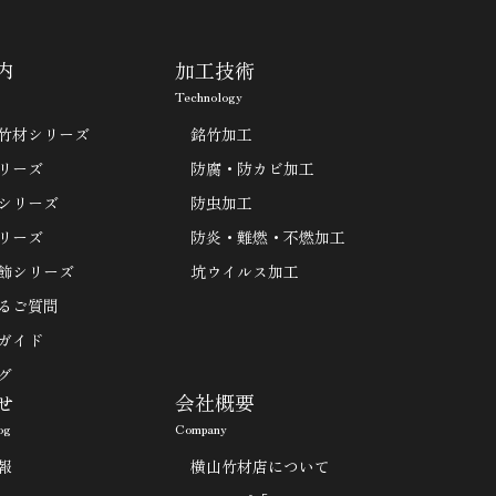
内
加工技術
Technology
竹材シリーズ
銘竹加工
リーズ
防腐・防カビ加工
シリーズ
防虫加工
リーズ
防炎・難燃・不燃加工
飾シリーズ
坑ウイルス加工
るご質問
ガイド
グ
せ
会社概要
og
Company
報
横山竹材店について