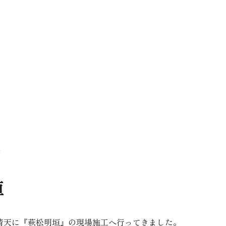
グ
垣
天に『萩松明垣』の現場施工へ行ってきました。