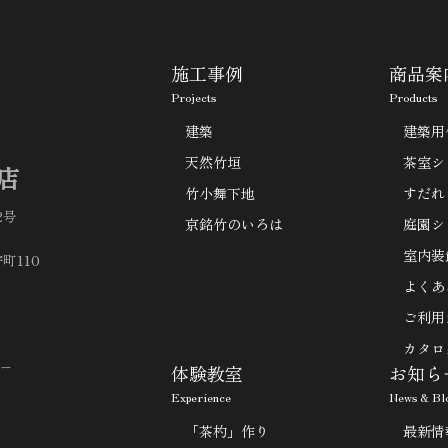
施工事例
商品案
Projects
Products
建築
建築用
天然竹垣
茶室シ
店
竹小舞下地
すだれ
2号
京銘竹のいろは
庭園シ
室内装
町110
よくあ
ご利用
カタロ
ー
体験教室
お知ら
Experience
News & Bl
「茶杓」作り
最新情