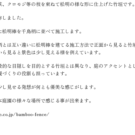
萩、クロモジ等の枝を束ねて松明の様な形に仕上げた竹垣です
作しました。
た松明棒を千鳥柄に並べて施工します。
柄とは互い違いに松明棒を建てる施工方法で正面から見ると竹
から見ると景色は少し見える様を例えています。
般的な目隠しを目的とする竹垣とは異なり、庭のアクセントと
観づくりの役割も担っています。
少し見せる発想が何とも優美な感じがします。
本庭園の様々な場所で感じる事が出来ます。
e.co.jp/bamboo-fence/