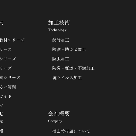
内
加工技術
Technology
竹材シリーズ
銘竹加工
リーズ
防腐・防カビ加工
シリーズ
防虫加工
リーズ
防炎・難燃・不燃加工
飾シリーズ
坑ウイルス加工
るご質問
ガイド
グ
せ
会社概要
og
Company
報
横山竹材店について