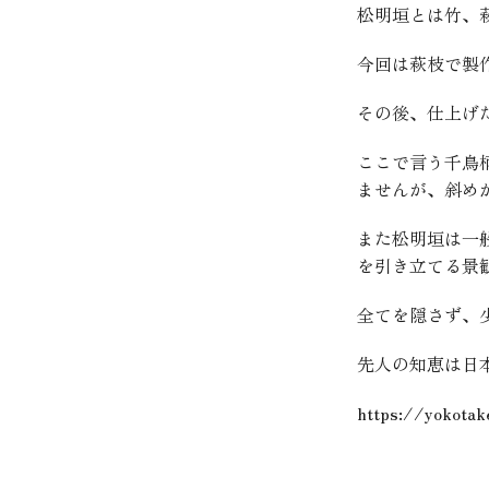
松明垣とは竹、
今回は萩枝で製
その後、仕上げ
ここで言う千鳥
ませんが、斜め
また松明垣は一
を引き立てる景
全てを隠さず、
先人の知恵は日
https://yokotak