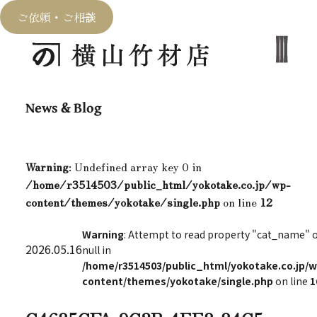
ご依頼・ご相談
News & Blog
Warning
: Undefined array key 0 in
/home/r3514503/public_html/yokotake.co.jp/wp-
content/themes/yokotake/single.php
on line
12
Warning
: Attempt to read property "cat_name" 
2026.05.16
null in
/home/r3514503/public_html/yokotake.co.jp/w
content/themes/yokotake/single.php
on line
1