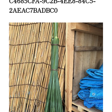
C4685CFA-9C2B-4EE8-84C5-
2AEAC7BADBC0