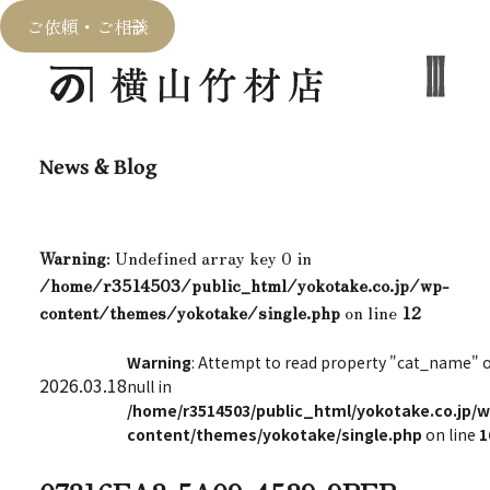
ご依頼・ご相談
News & Blog
Warning
: Undefined array key 0 in
/home/r3514503/public_html/yokotake.co.jp/wp-
content/themes/yokotake/single.php
on line
12
Warning
: Attempt to read property "cat_name" 
2026.03.18
null in
/home/r3514503/public_html/yokotake.co.jp/w
content/themes/yokotake/single.php
on line
1