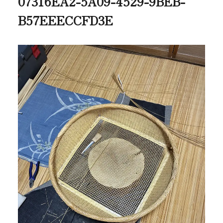
07316EA2-5A09-4529-9BEB-
B57EEECCFD3E