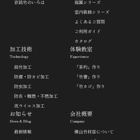
京銘竹のいろは
庭園シリーズ
室内装飾シリーズ
よくあるご質問
ご利用ガイド
カタログ
加工技術
体験教室
Technology
Experience
銘竹加工
「茶杓」作り
防腐・防カビ加工
「竹箸」作り
防虫加工
「竹カゴ」作り
防炎・難燃・不燃加工
坑ウイルス加工
お知らせ
会社概要
News & Blog
Company
最新情報
横山竹材店について