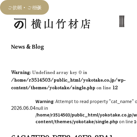
ご依頼・ご相談
News & Blog
Warning
: Undefined array key 0 in
/home/r3514503/public_html/yokotake.co.jp/wp-
content/themes/yokotake/single.php
on line
12
Warning
: Attempt to read property "cat_name" 
2026.06.04
null in
/home/r3514503/public_html/yokotake.co.jp/w
content/themes/yokotake/single.php
on line
1