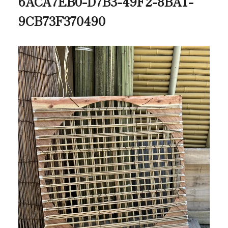
6ACA7EB0-D7B3-49F2-8BA1-
9CB73F370490