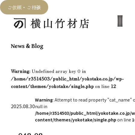
ご依頼・ご相談
News & Blog
Warning
: Undefined array key 0 in
/home/r3514503/public_html/yokotake.co.jp/wp-
content/themes/yokotake/single.php
on line
12
Warning
: Attempt to read property "cat_name" 
2025.08.30
null in
/home/r3514503/public_html/yokotake.co.jp/w
content/themes/yokotake/single.php
on line
1