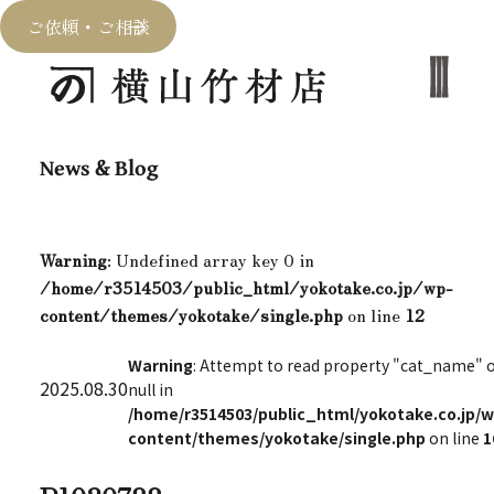
ご依頼・ご相談
News & Blog
Warning
: Undefined array key 0 in
/home/r3514503/public_html/yokotake.co.jp/wp-
content/themes/yokotake/single.php
on line
12
Warning
: Attempt to read property "cat_name" 
2025.08.30
null in
/home/r3514503/public_html/yokotake.co.jp/w
content/themes/yokotake/single.php
on line
1