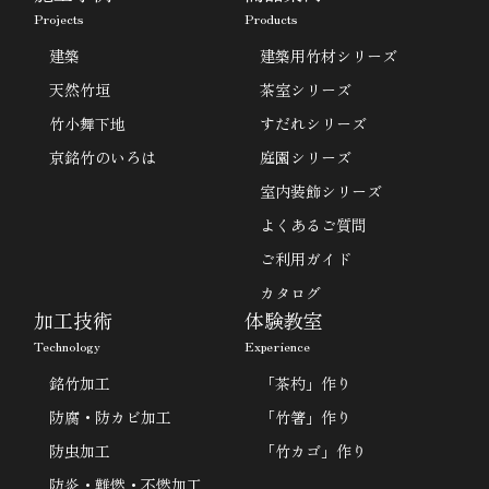
Projects
Products
建築
建築用竹材シリーズ
天然竹垣
茶室シリーズ
竹小舞下地
すだれシリーズ
京銘竹のいろは
庭園シリーズ
室内装飾シリーズ
よくあるご質問
ご利用ガイド
カタログ
加工技術
体験教室
Technology
Experience
銘竹加工
「茶杓」作り
防腐・防カビ加工
「竹箸」作り
防虫加工
「竹カゴ」作り
防炎・難燃・不燃加工