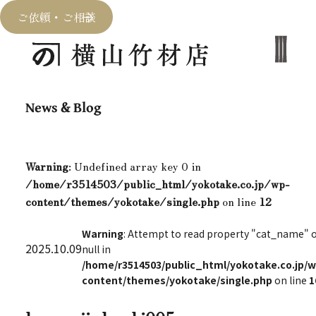
ご依頼・ご相談
News & Blog
Warning
: Undefined array key 0 in
/home/r3514503/public_html/yokotake.co.jp/wp-
content/themes/yokotake/single.php
on line
12
Warning
: Attempt to read property "cat_name" 
2025.10.09
null in
/home/r3514503/public_html/yokotake.co.jp/w
content/themes/yokotake/single.php
on line
1