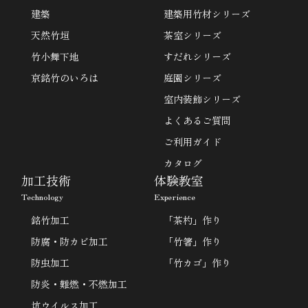
建築
建築用竹材シリーズ
天然竹垣
茶室シリーズ
竹小舞下地
すだれシリーズ
京銘竹のいろは
庭園シリーズ
室内装飾シリーズ
よくあるご質問
ご利用ガイド
カタログ
加工技術
体験教室
Technology
Experience
銘竹加工
「茶杓」作り
防腐・防カビ加工
「竹箸」作り
防虫加工
「竹カゴ」作り
防炎・難燃・不燃加工
坑ウイルス加工