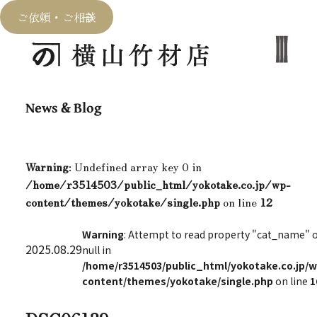
ご依頼・ご相談
News & Blog
Warning
: Undefined array key 0 in
/home/r3514503/public_html/yokotake.co.jp/wp-
content/themes/yokotake/single.php
on line
12
Warning
: Attempt to read property "cat_name" 
2025.08.29
null in
/home/r3514503/public_html/yokotake.co.jp/w
content/themes/yokotake/single.php
on line
1