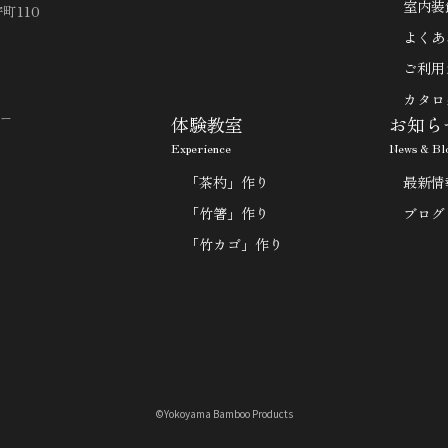
室内装
町110
よくあ
ご利用
カタロ
ー
体験教室
お知ら
Experience
News & Bl
「茶杓」作り
最新情
「竹箸」作り
ブログ
「竹カゴ」作り
©Yokoyama Bamboo Products