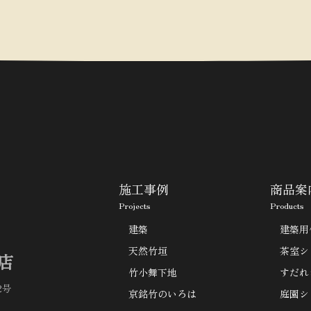
施工事例
商品案
Projects
Products
建築
建築用
天然竹垣
茶室シ
店
竹小舞下地
すだれ
2号
京銘竹のいろは
庭園シ