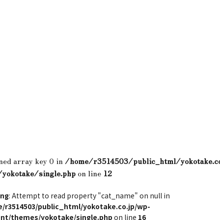
ned array key 0 in
/home/r3514503/public_html/yokotake.c
/yokotake/single.php
on line
12
ing
: Attempt to read property "cat_name" on null in
/r3514503/public_html/yokotake.co.jp/wp-
nt/themes/yokotake/single.php
on line
16