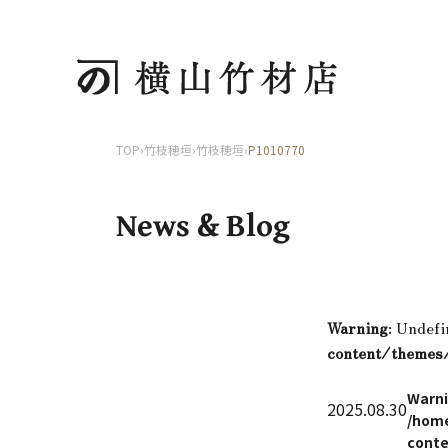
TOP
›
竹枝穂垣
›
竹枝穂垣
›
P1010770
News & Blog
Warning
: Undefi
content/themes
Warn
2025.08.30
/home
conte