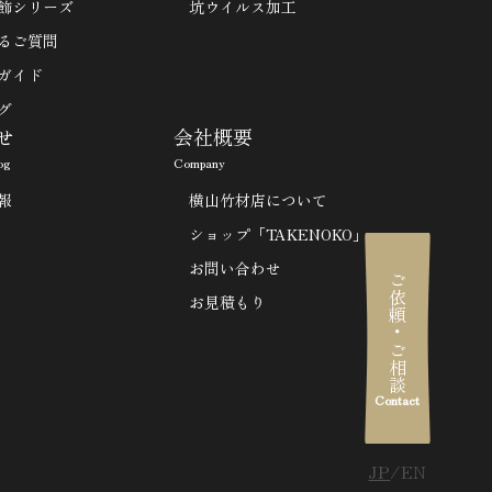
飾シリーズ
坑ウイルス加工
るご質問
ガイド
グ
せ
会社概要
og
Company
報
横山竹材店について
ショップ「TAKENOKO」
お問い合わせ
ご依頼・ご相談
お見積もり
Contact
JP
EN