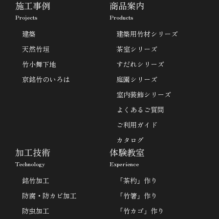
施工事例
商品案内
Projects
Products
建築
建築用竹材シリーズ
天然竹垣
茶室シリーズ
竹小舞下地
すだれシリーズ
京銘竹のいろは
庭園シリーズ
室内装飾シリーズ
よくあるご質問
ご利用ガイド
カタログ
加工技術
体験教室
Technology
Experience
銘竹加工
「茶杓」作り
防腐・防カビ加工
「竹箸」作り
防虫加工
「竹カゴ」作り