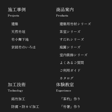
施工事例
商品案内
Projects
Products
建築
建築用竹材シリーズ
天然竹垣
茶室シリーズ
竹小舞下地
すだれシリーズ
京銘竹のいろは
庭園シリーズ
室内装飾シリーズ
よくあるご質問
ご利用ガイド
カタログ
加工技術
体験教室
Technology
Experience
銘竹加工
「茶杓」作り
防腐・防カビ加工
「竹箸」作り