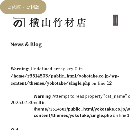
ご依頼・ご相談
News & Blog
Warning
: Undefined array key 0 in
/home/r3514503/public_html/yokotake.co.jp/wp-
content/themes/yokotake/single.php
on line
12
Warning
: Attempt to read property "cat_name" 
2025.07.30
null in
/home/r3514503/public_html/yokotake.co.jp/w
content/themes/yokotake/single.php
on line
1